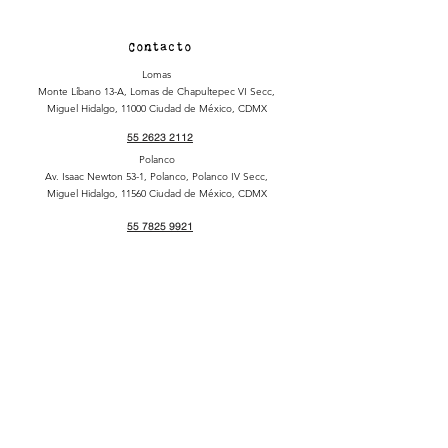
Contacto
Lomas
Monte Líbano 13-A, Lomas de Chapultepec VI Secc,
Miguel Hidalgo, 11000 Ciudad de México, CDMX
55 2623 2112
Polanco
Av. Isaac Newton 53-1, Polanco, Polanco IV Secc,
Miguel Hidalgo, 11560 Ciudad de México, CDMX
55 7825 9921
Roma
Chihuahua 139, Roma Nte., Cuauhtémoc, 06700
Ciudad de México, CDMX
55 5160 1644
San Ángel
Av. Altavista 147, San Ángel Inn, Álvaro Obregón,
01060 Ciudad de México, CDMX
55 5088 2079