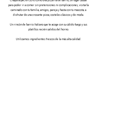
Chapultepec en 2010 como una pizzería de barrio, un lugar casual
para poder ir a comer sin pretensiones ni complicaciones, visitarla
caminado con tu familia, amigos, pareja y hasta con tu mascota; a
disfrutar de una crocante pizza, cocteles clásicos y de moda.
Un rincón de barrio Italiano que te acoge con su cálido fuego y sus
platillos recién salidos del horno.
Utilizamos ingredientes frescos de la más alta calidad.