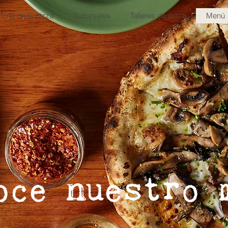
toria de la pizza
Sucursales
Talleres de pizza
Menú
oce nuestro 