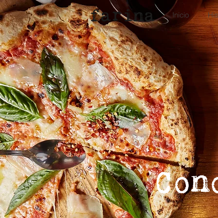
Inicio
His
Con